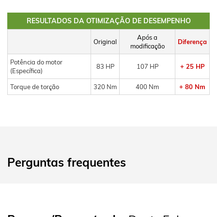
RESULTADOS DA OTIMIZAÇÃO DE DESEMPENHO
Após a
Original
Diferença
modificação
Potência do motor
83 HP
107 HP
+ 25 HP
(Específica)
Torque de torção
320 Nm
400 Nm
+ 80 Nm
Perguntas frequentes