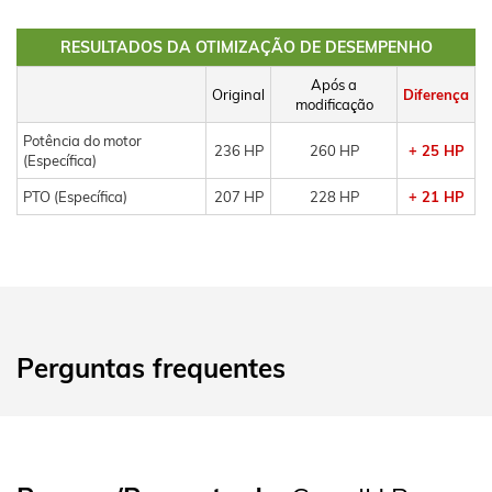
RESULTADOS DA OTIMIZAÇÃO DE DESEMPENHO
Após a
Original
Diferença
modificação
Potência do motor
236 HP
260 HP
+ 25 HP
(Específica)
PTO (Específica)
207 HP
228 HP
+ 21 HP
Perguntas frequentes