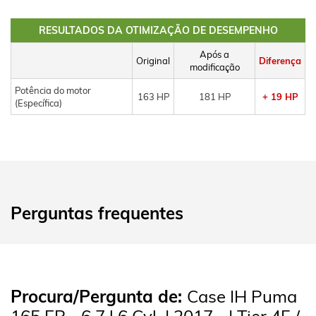
RESULTADOS DA OTIMIZAÇÃO DE DESEMPENHO
Após a
Original
Diferença
modificação
Potência do motor
163 HP
181 HP
+ 19 HP
(Específica)
Perguntas frequentes
Procura/Pergunta de:
Case IH Puma
165 EP - 6.7 l 6 Cyl. | 2017 - | Tier 4F /