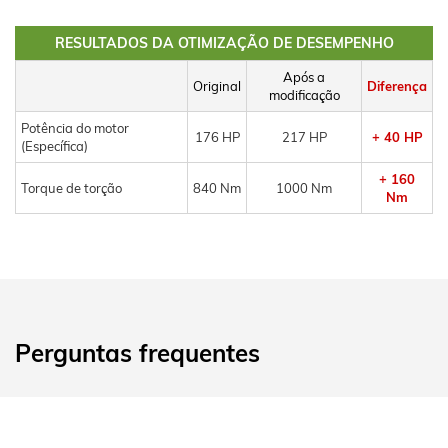
RESULTADOS DA OTIMIZAÇÃO DE DESEMPENHO
Após a
Original
Diferença
modificação
Potência do motor
176 HP
217 HP
+ 40 HP
(Específica)
+ 160
Torque de torção
840 Nm
1000 Nm
Nm
Perguntas frequentes