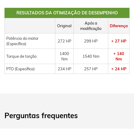
RESULTADOS DA OTIMIZAÇÃO DE DESEMPENHO
Após a
Original
Diferença
modificação
Potência do motor
272 HP
299 HP
+ 27 HP
(Específica)
1400
+ 140
Torque de torção
1540 Nm
Nm
Nm
PTO (Específica)
234 HP
257 HP
+ 24 HP
Perguntas frequentes