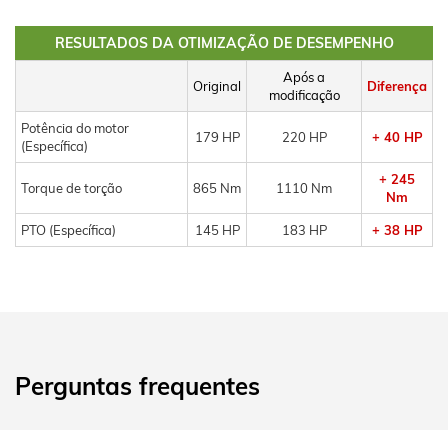
RESULTADOS DA OTIMIZAÇÃO DE DESEMPENHO
Após a
Original
Diferença
modificação
Potência do motor
179 HP
220 HP
+ 40 HP
(Específica)
+ 245
Torque de torção
865 Nm
1110 Nm
Nm
PTO (Específica)
145 HP
183 HP
+ 38 HP
Perguntas frequentes